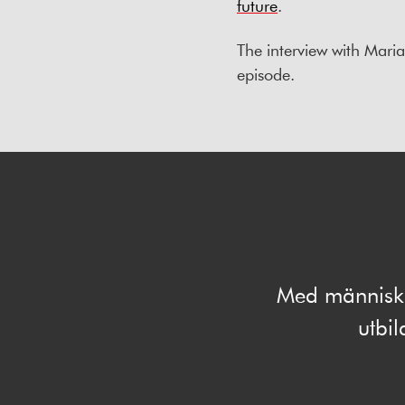
future
.
The interview with Maria
episode.
Med människan
utbi