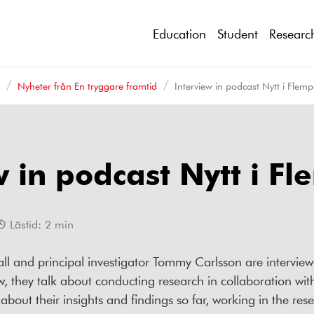
Education
Student
Researc
d
Nyheter från En tryggare framtid
Interview in podcast Nytt i Flem
w in podcast Nytt i F
Lästid:
2
min
l and principal investigator Tommy Carlsson are interviewe
ew, they talk about conducting research in collaboration w
 about their insights and findings so far, working in the res