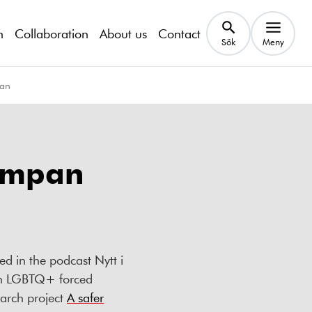
h
Collaboration
About us
Contact
Sök
Meny
pan
lempan
d in the podcast Nytt i
ith LGBTQ+ forced
earch project
A safer