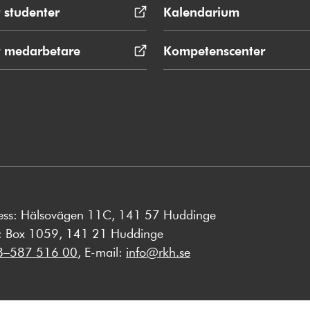
 studenter
Öppnas
Kalendarium
i
nytt
r medarbetare
Öppnas
Kompetenscenter
fönster
i
nytt
fönster
ess: Hälsovägen 11C, 141 57 Huddinge
s: Box 1059, 141 21 Huddinge
8–587 516 00
, E-mail:
info@rkh.se