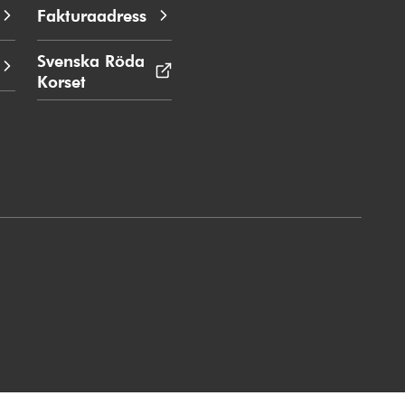
Fakturaadress
Svenska Röda
Korset
Öppnas
i
nytt
fönster