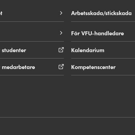
t
Arbetsskada/stickskada
För VFU-handledare
 studenter
Öppnas
Kalendarium
i
nytt
r medarbetare
Öppnas
Kompetenscenter
fönster
i
nytt
fönster