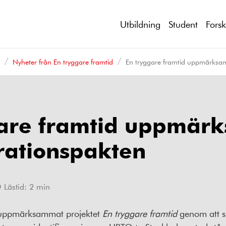
Utbildning
Student
Fors
d
Nyheter från En tryggare framtid
En tryggare framtid uppmärksa
gare framtid uppmä
rationspakten
Lästid:
2
min
r uppmärksammat projektet
En tryggare framtid
genom att s