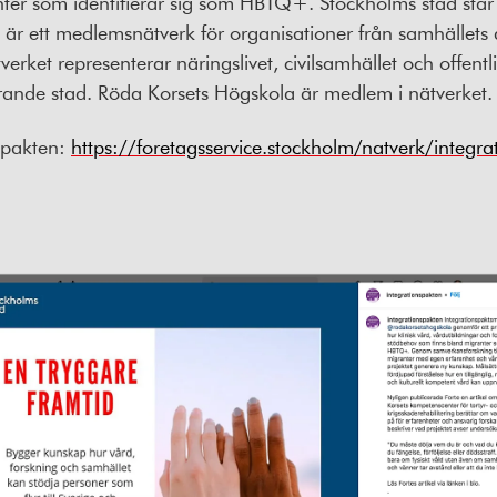
nter som identifierar sig som HBTQ+. Stockholms stad stå
 är ett medlemsnätverk för organisationer från samhällets 
et representerar näringslivet, civilsamhället och offentlig
derande stad. Röda Korsets Högskola är medlem i nätverket.
spakten:
https://foretagsservice.stockholm/natverk/integra