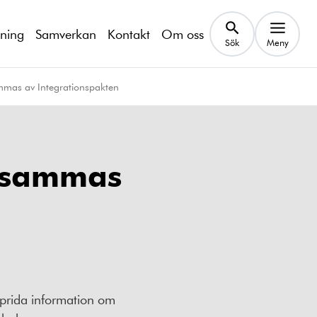
kning
Samverkan
Kontakt
Om oss
Sök
Meny
mmas av Integrationspakten
rksammas
prida information om