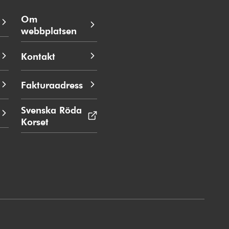
Om
webbplatsen
Kontakt
Fakturaadress
Svenska Röda
Korset
Öppnas
i
nytt
fönster