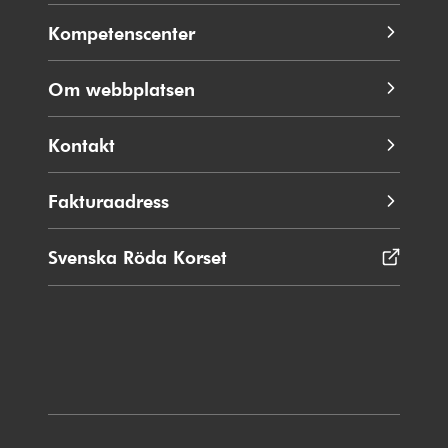
Kompetenscenter
Om webbplatsen
Kontakt
Fakturaadress
Svenska Röda Korset
Öppnas
i
nytt
fönster