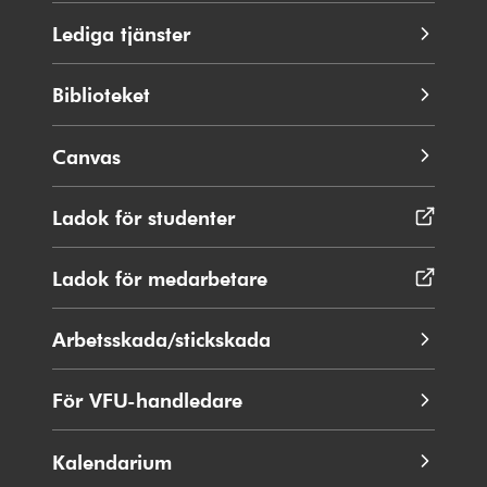
Lediga tjänster
Biblioteket
Canvas
Ladok för studenter
Öppnas
i
nytt
Ladok för medarbetare
Öppnas
fönster
i
nytt
Arbetsskada/stickskada
fönster
För VFU-handledare
Kalendarium