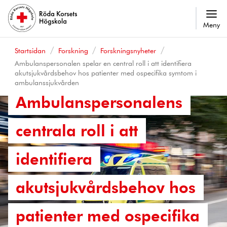
Meny
Startsidan
Forskning
Forskningsnyheter
Ambulanspersonalen spelar en central roll i att identifiera
akutsjukvårdsbehov hos patienter med ospecifika symtom i
ambulanssjukvården
Ambulanspersonalens
centrala roll i att
identifiera
akutsjukvårdsbehov hos
patienter med ospecifika