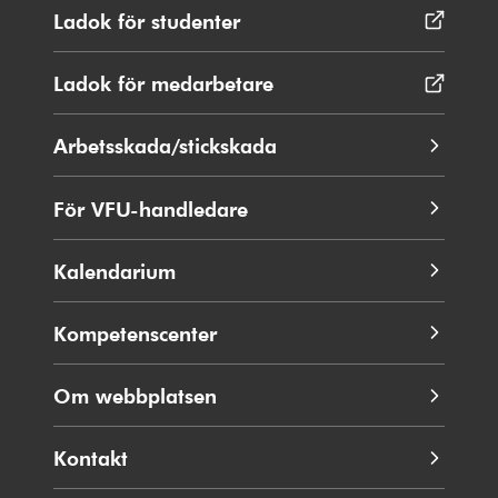
Ladok för studenter
Öppnas
i
nytt
Ladok för medarbetare
Öppnas
fönster
i
nytt
Arbetsskada/stickskada
fönster
För VFU-handledare
Kalendarium
Kompetenscenter
Om webbplatsen
Kontakt