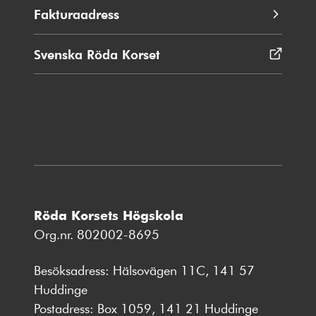
Fakturaadress
Svenska Röda Korset
Öppnas
i
nytt
fönster
Röda Korsets Högskola
Org.nr. 802002-8695
Besöksadress: Hälsovägen 11C, 141 57
Huddinge
Postadress: Box 1059, 141 21 Huddinge