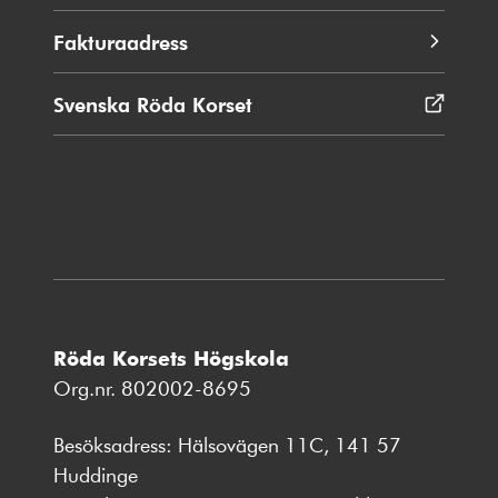
Fakturaadress
Svenska Röda Korset
Öppnas
i
nytt
fönster
Röda Korsets Högskola
Org.nr. 802002-8695
Besöksadress: Hälsovägen 11C, 141 57
Huddinge