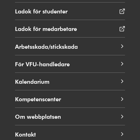
Ladok för studenter
Öppnas
i
nytt
Ladok för medarbetare
Öppnas
fönster
i
nytt
Arbetsskada/stickskada
fönster
För VFU-handledare
Kalendarium
Kompetenscenter
Om webbplatsen
Kontakt