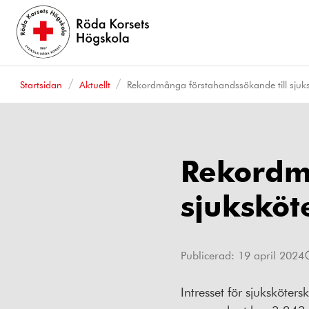
Startsidan
Aktuellt
Rekordmånga förstahandssökande till sju
Rekordm
sjukskö
Publicerad:
19 april 2024
Intresset för sjuksköte