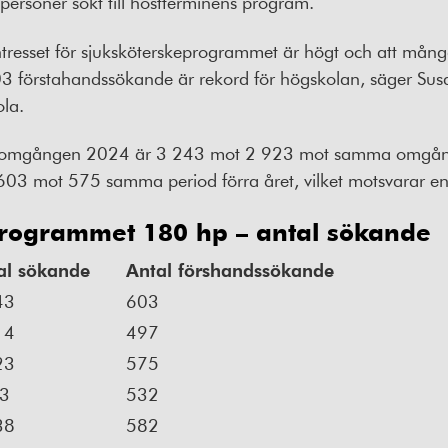
rsoner sökt till höstterminens program.
 intresset för sjuksköterskeprogrammet är högt och att många
603 förstahandssökande är rekord för högskolan, säger Su
la.
östomgången 2024 är 3 243 mot 2 923 mot samma omgång 
603 mot 575 samma period förra året, vilket motsvarar en
programmet 180 hp – antal sökande
al sökande
Antal förshandssökande
43
603
14
497
23
575
3
532
38
582