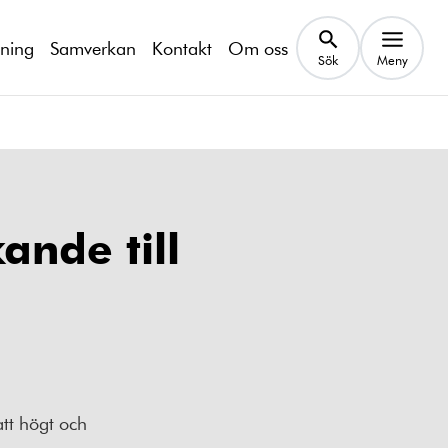
kning
Samverkan
Kontakt
Om oss
Sök
Meny
nde till
att högt och