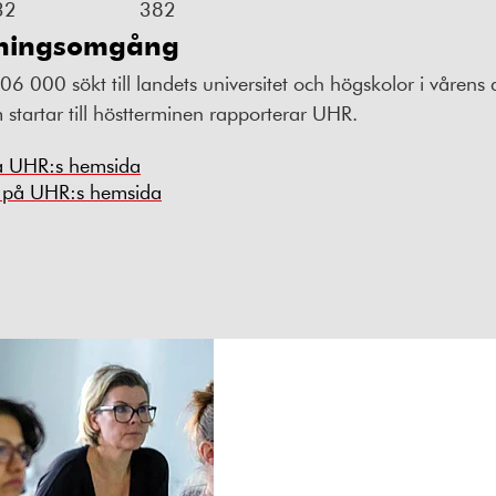
32
382
kningsomgång
 000 sökt till landets universitet och högskolor i våren
startar till höstterminen rapporterar UHR.
å UHR:s hemsida
k på UHR:s hemsida