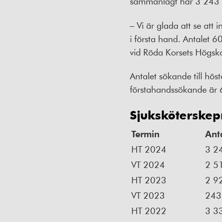
sammanlagt har 3 243 pe
– Vi är glada att se att
i första hand. Antalet 
vid Röda Korsets Högsko
Antalet sökande till h
förstahandssökande är 
Sjuksköterske
Termin
Ant
HT 2024
3 2
VT 2024
2 5
HT 2023
2 9
VT 2023
243
HT 2022
3 3