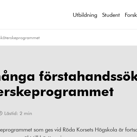
Utbildning
Student
Fors
ksköterskeprogrammet
ånga förstahandssöka
terskeprogrammet
Lästid:
2
min
rskeprogrammet som ges vid Röda Korsets Högskola är forts