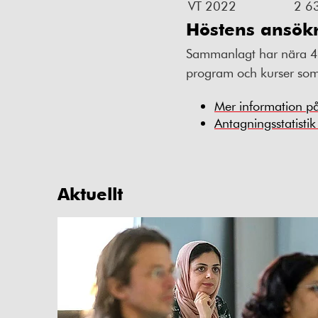
VT 2022
2 6
Höstens ansö
Sammanlagt har nära 406
program och kurser som 
Mer information p
Antagningsstatisti
Aktuellt