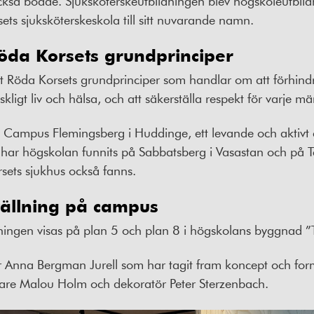
ckså bodde. Sjuksköterskeutbildningen blev högskoleutbil
ts sjuksköterskeskola till sitt nuvarande namn.
Röda Korsets grundprinciper
t Röda Korsets grundprinciper som handlar om att förhindr
kligt liv och hälsa, och att säkerställa respekt för varje m
å Campus Flemingsberg i Huddinge, ett levande och akti
re har högskolan funnits på Sabbatsberg i Vasastan och på 
ets sjukhus också fanns.
tällning på campus
ningen visas på plan 5 och plan 8 i högskolans byggnad ”
r Anna Bergman Jurell som har tagit fram koncept och for
re Malou Holm och dekoratör Peter Sterzenbach.