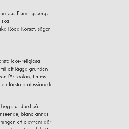
å Campus Flemingsberg.
tiska
nska Röda Korset, säger
sta icke-religiösa
 till att lägga grunden
daren för skolan, Emmy
en första professionella
a hög standard på
anseende, bland annat
dningen ett elevhem där