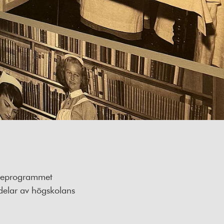
rskeprogrammet
delar av högskolans