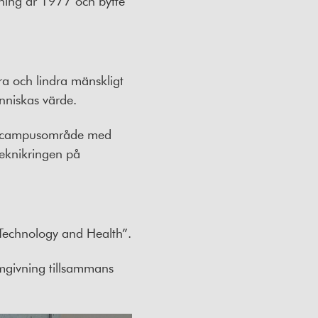
dning år 1977 och bytte
a och lindra mänskligt
änniskas värde.
vt campusområde med
Teknikringen på
Technology and Health”.
mgivning tillsammans