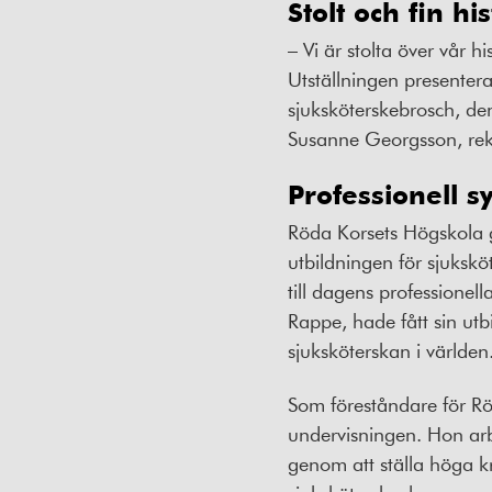
Stolt och fin hi
– Vi är stolta över vår 
Utställningen presentera
sjuksköterskebrosch, den
Susanne Georgsson, rek
Professionell s
Röda Korsets Högskola g
utbildningen för sjukskö
till dagens professionel
Rappe, hade fått sin utb
sjuksköterskan i världen
Som föreståndare för Rö
undervisningen. Hon arb
genom att ställa höga k