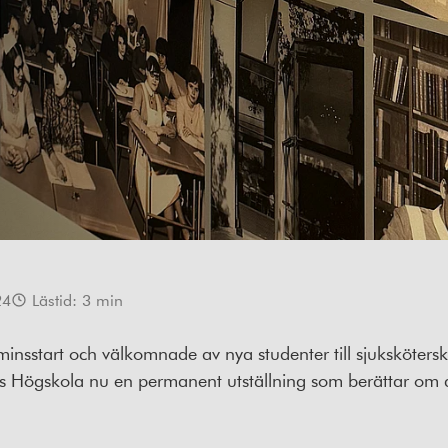
24
Lästid:
3
min
terminsstart och välkomnade av nya studenter till sjuksköte
s Högskola nu en permanent utställning som berättar om 