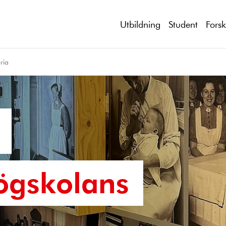
Utbildning
Student
Fors
ria
ögskolans