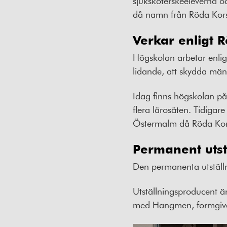
sjuksköterskeeleverna o
då namn från Röda Korse
Verkar enligt 
Högskolan arbetar enlig
lidande, att skydda mäns
Idag finns högskolan p
flera lärosäten. Tidiga
Östermalm då Röda Kors
Permanent uts
Den permanenta utställ
Utställningsproducent ä
med Hangmen, formgiva