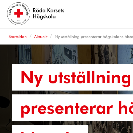
Startsidan
Aktuellt
Ny utställning presenterar högskolans histo
Ny utställning
presenterar h