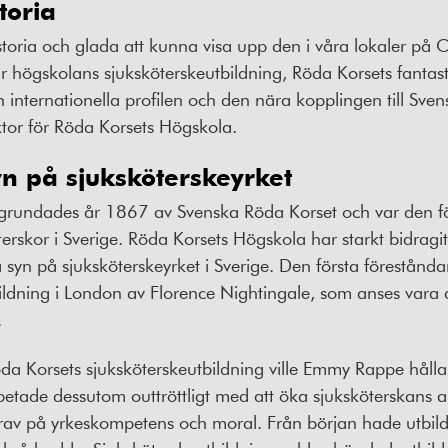
storia
historia och glada att kunna visa upp den i våra lokaler p
r högskolans sjuksköterskeutbildning, Röda Korsets fantas
 internationella profilen och den nära kopplingen till Sve
tor för Röda Korsets Högskola.
yn på sjuksköterskeyrket
rundades år 1867 av Svenska Röda Korset och var den för
terskor i Sverige. Röda Korsets Högskola har starkt bidragit
la syn på sjuksköterskeyrket i Sverige. Den första förestån
ildning i London av Florence Nightingale, som anses vara d
.
da Korsets sjuksköterskeutbildning ville Emmy Rappe håll
etade dessutom outtröttligt med att öka sjuksköterskans 
rav på yrkeskompetens och moral. Från början hade utbil