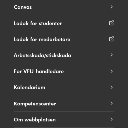
Canvas
Ladok för studenter
Öppnas
i
nytt
Ladok för medarbetare
Öppnas
fönster
i
nytt
Arbetsskada/stickskada
fönster
För VFU-handledare
Kalendarium
Kompetenscenter
Om webbplatsen