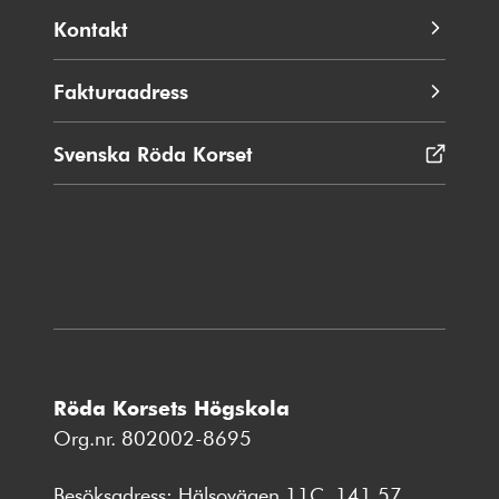
Kontakt
Fakturaadress
Svenska Röda Korset
Öppnas
i
nytt
fönster
Röda Korsets Högskola
Org.nr. 802002-8695
Besöksadress: Hälsovägen 11C, 141 57