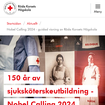
Meny
Startsidan
Aktuellt
Nobel Calling 2024 - guidad visning av Röda Korsets Högskola
150 år av
sjuksköterskeutbildning -
Nobel Calling 2024