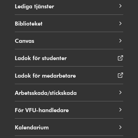
Lediga tjänster
Biblioteket
Canvas
Ladok för studenter
Öppnas
i
nytt
Ladok för medarbetare
Öppnas
fönster
i
nytt
Arbetsskada/stickskada
fönster
För VFU-handledare
Kalendarium