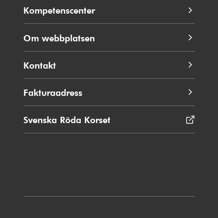
Kompetenscenter
Om webbplatsen
Kontakt
Fakturaadress
Svenska Röda Korset
Öppnas
i
nytt
fönster