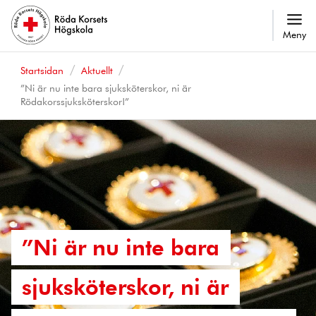
Meny
Startsidan
Aktuellt
”Ni är nu inte bara sjuksköterskor, ni är
Rödakorssjuksköterskor!”
”Ni är nu inte bara
sjuksköterskor, ni är