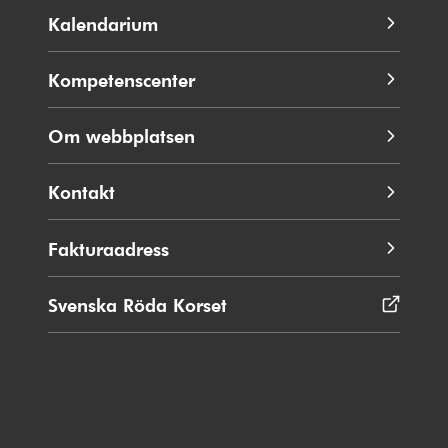
Kalendarium
Kompetenscenter
Om webbplatsen
Kontakt
Fakturaadress
Svenska Röda Korset
Öppnas
i
nytt
fönster