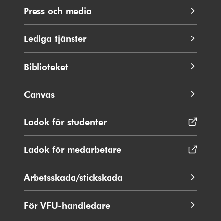
Press och media
Lediga tjänster
Biblioteket
Canvas
Ladok för studenter
Öppnas
i
nytt
Ladok för medarbetare
Öppnas
fönster
i
nytt
Arbetsskada/stickskada
fönster
För VFU-handledare