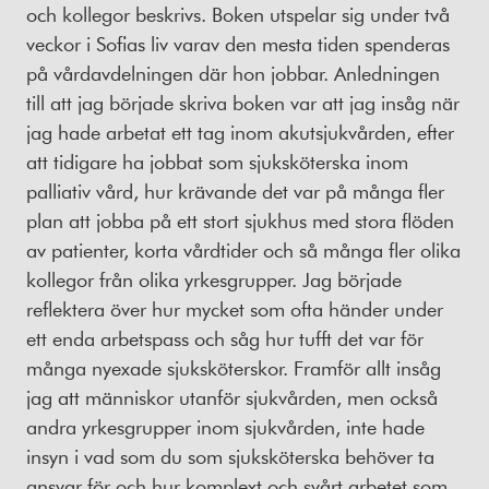
och kollegor beskrivs. Boken utspelar sig under två
veckor i Sofias liv varav den mesta tiden spenderas
på vårdavdelningen där hon jobbar. Anledningen
till att jag började skriva boken var att jag insåg när
jag hade arbetat ett tag inom akutsjukvården, efter
att tidigare ha jobbat som sjuksköterska inom
palliativ vård, hur krävande det var på många fler
plan att jobba på ett stort sjukhus med stora flöden
av patienter, korta vårdtider och så många fler olika
kollegor från olika yrkesgrupper. Jag började
reflektera över hur mycket som ofta händer under
ett enda arbetspass och såg hur tufft det var för
många nyexade sjuksköterskor. Framför allt insåg
jag att människor utanför sjukvården, men också
andra yrkesgrupper inom sjukvården, inte hade
insyn i vad som du som sjuksköterska behöver ta
ansvar för och hur komplext och svårt arbetet som