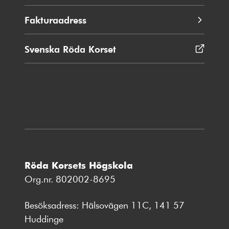
Fakturaadress
Svenska Röda Korset
Öppnas
i
nytt
fönster
Röda Korsets Högskola
Org.nr. 802002-8695
Besöksadress: Hälsovägen 11C, 141 57
Huddinge