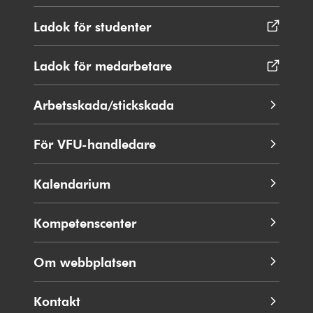
Ladok för studenter
Öppnas
i
nytt
Ladok för medarbetare
Öppnas
fönster
i
nytt
Arbetsskada/stickskada
fönster
För VFU-handledare
Kalendarium
Kompetenscenter
Om webbplatsen
Kontakt