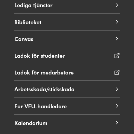
Lediga tjänster
Biblioteket
Canvas
Ladok för studenter
Öppnas
i
nytt
Ladok för medarbetare
Öppnas
fönster
i
nytt
Arbetsskada/stickskada
fönster
För VFU-handledare
Kalendarium