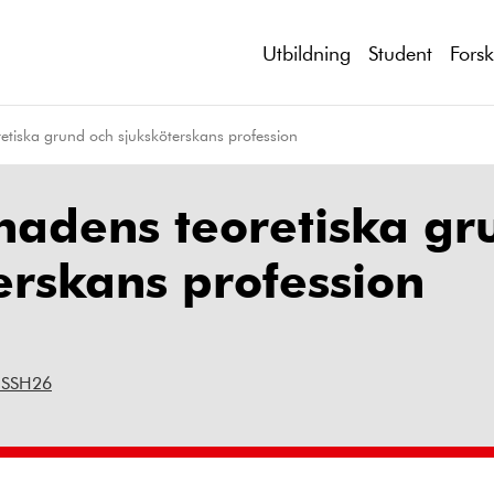
Utbildning
Student
Fors
tiska grund och sjuksköterskans profession
adens teoretiska gr
erskans profession
 SSH26