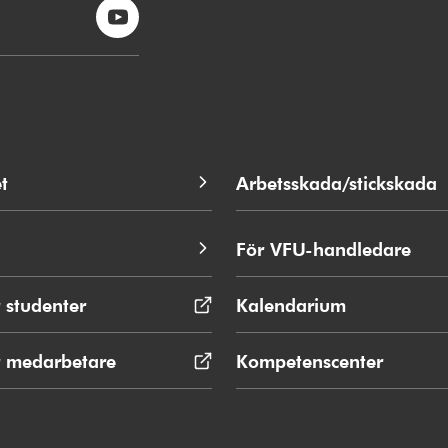
t
Arbetsskada/stickskada
För VFU-handledare
 studenter
Öppnas
Kalendarium
i
nytt
r medarbetare
Öppnas
Kompetenscenter
fönster
i
nytt
fönster