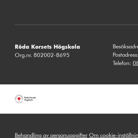
Besöksadr
Röda Korsets Högskola
Postadres
Org.nr. 802002-8695
Telefon:
0
Behandling av personuppgifter
Om cookie-inställni