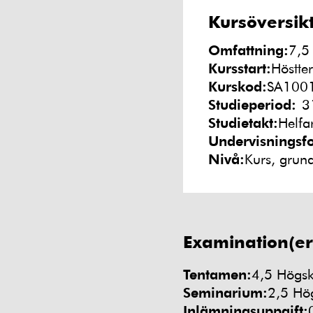
Kursöversik
Omfattning:
7,5
Kursstart:
Höstte
Kurskod:
SA100
Studieperiod:
3
Studietakt:
Helfa
Undervisningsf
Nivå:
Kurs, grun
Examination(er
Tentamen:
4,5 Högs
Seminarium:
2,5 Hö
Inlämningsuppgift: