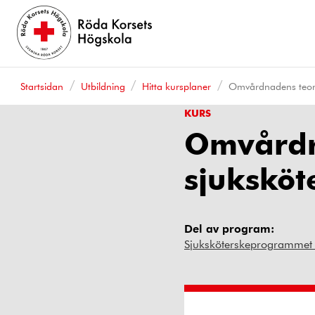
Startsidan
Utbildning
Hitta kursplaner
Omvårdnadens teore
KURS
Omvårdn
sjuksköt
Del av program:
Sjuksköterskeprogrammet