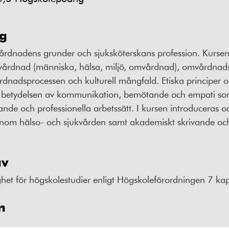
ng
årdnadens grunder och sjuksköterskans profession. Kurse
årdnad (människa, hälsa, miljö, omvårdnad), omvårdnadst
nadsprocessen och kulturell mångfald. Etiska principer oc
m betydelsen av kommunikation, bemötande och empati so
rande och professionella arbetssätt. I kursen introduceras
inom hälso- och sjukvården samt akademiskt skrivande och 
av
t för högskolestudier enligt Högskoleförordningen 7 kapi
n