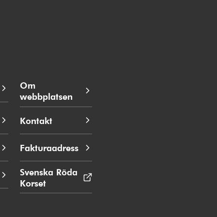
Om
webbplatsen
Kontakt
Fakturaadress
Svenska Röda
Korset
Öppnas
i
nytt
fönster