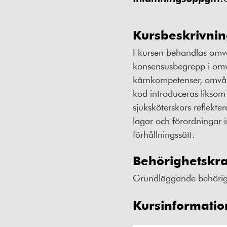
Kursbeskrivni
I kursen behandlas omv
konsensusbegrepp i omv
kärnkompetenser, omvård
kod introduceras likso
sjuksköterskors reflekte
lagar och förordningar 
förhållningssätt.
Behörighetskr
Grundläggande behörighe
Kursinformatio