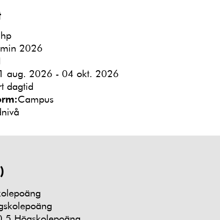
t
 hp
rmin 2026
1
1 aug. 2026 - 04 okt. 2026
rt dagtid
orm:
Campus
dnivå
)
kolepoäng
gskolepoäng
0,5 Högskolepoäng