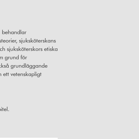
n behandlar
eorier, sjuksköterskans
h sjuksköterskors etiska
m grund för
 också grundläggande
ett vetenskapligt
tel.