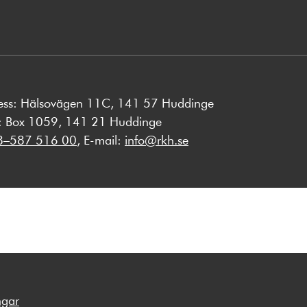
ess: Hälsovägen 11C, 141 57 Huddinge
s: Box 1059, 141 21 Huddinge
8–587 516 00
, E-mail:
info@rkh.se
ngar