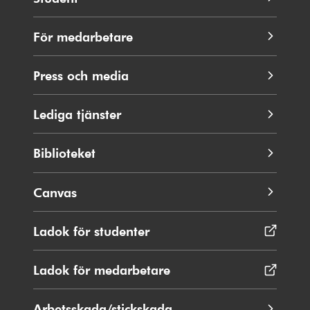
För medarbetare
Press och media
Lediga tjänster
Biblioteket
Canvas
Ladok för studenter
Öppnas
i
nytt
Ladok för medarbetare
Öppnas
fönster
i
nytt
Arbetsskada/stickskada