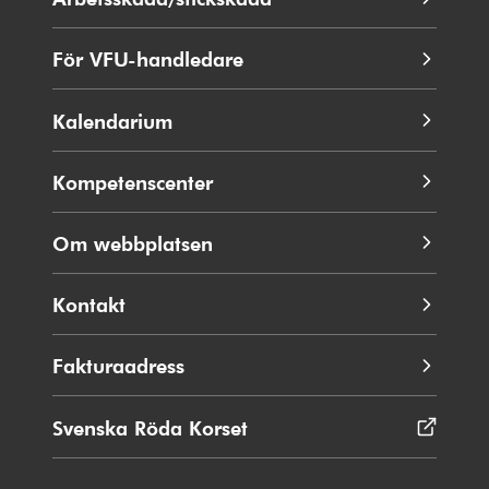
fönster
För VFU-handledare
Kalendarium
Kompetenscenter
Om webbplatsen
Kontakt
Fakturaadress
Svenska Röda Korset
Öppnas
i
nytt