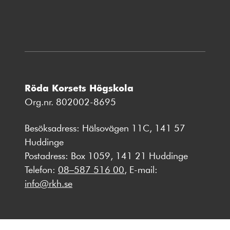
fönster
Röda Korsets Högskola
Org.nr. 802002-8695
Besöksadress: Hälsovägen 11C, 141 57
Huddinge
Postadress: Box 1059, 141 21 Huddinge
Telefon:
08–587 516 00
, E-mail:
info@rkh.se