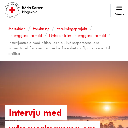
Meny
Startsidan
Forskning
Forskningsprojekt
En tryggare framtid
Nyheter från En tryggare framtid
Intervjustudie med hälso- och sjukvårdspersonal om
kamratstöd för kvinnor med erfarenhet av flykt och mental
ohälsa
Intervju med