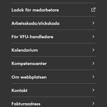
i
nytt
Ladok för medarbetare
Öppnas
fönster
i
nytt
Arbetsskada/stickskada
fönster
För VFU-handledare
Kalendarium
Kompetenscenter
Om webbplatsen
Kontakt
Fakturaadress