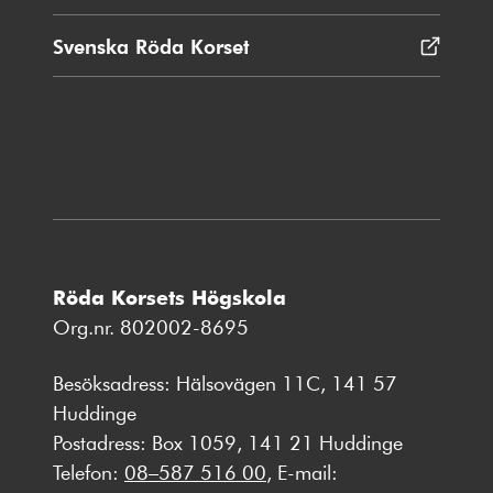
Svenska Röda Korset
Öppnas
i
nytt
fönster
Röda Korsets Högskola
Org.nr. 802002-8695
Besöksadress: Hälsovägen 11C, 141 57
Huddinge
Postadress: Box 1059, 141 21 Huddinge
Telefon:
08–587 516 00
, E-mail: