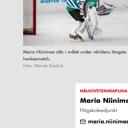
Maria Niinimaa står i målet under världens längsta
hockeymatch.
Foto: Mandy Kostiuk
HÄLSOVETENSKAPLIGA
Maria Niinim
Högskoleadjunkt
maria.niinima