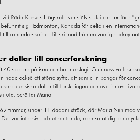
d!
 vid Röda Korsets Högskola var själv sjuk i cancer för någ
 befunnit sig i Edmonton, Kanada för delta i en internati
 till cancerforskning. Till skillnad från en vanlig hockeym
r dollar till cancerforskning
it 40 spelare på isen och har nu slagit Guinness världsrek
ade också ett större syfte, att samla in pengar för cancer
on kanadensiska dollar till forskningen och nya innovativa
titute, berättar Maria.
62 timmar, under 11 dagar i sträck, där Maria Niinimaa v
Det var intensivt och utmattande, men samtidigt en mycke