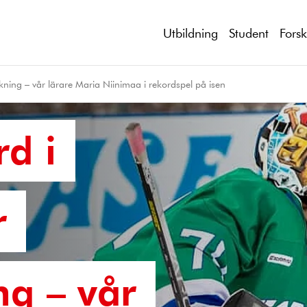
Utbildning
Student
Fors
kning – vår lärare Maria Niinimaa i rekordspel på isen
d i
r
ng – vår