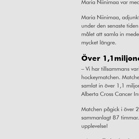
Maria Niinimaa var me
Maria Niinimaa, adjunkt
under den senaste tiden
målet att samla in medel
mycket längre.
Över 1,1miljone
– Vi har tillsammans var
hockeymatchen. Matchen h
samlat in över 1,1 milj
Alberta Cross Cancer Ins
Matchen pågick i över 2
sammanlagt 87 timmar. 
upplevelse!