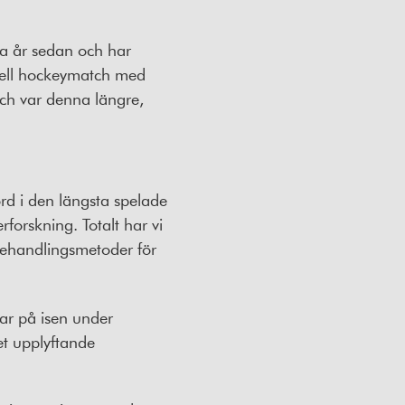
ra år sedan och har
onell hockeymatch med
atch var denna längre,
ord i den längsta spelade
forskning. Totalt har vi
 behandlingsmetoder för
ar på isen under
t upplyftande