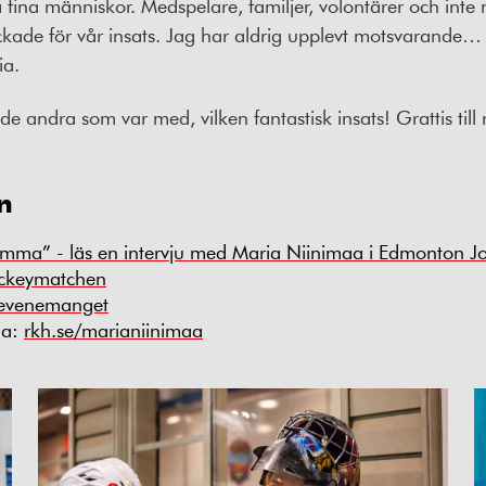
fina människor. Medspelare, familjer, volontärer och inte
ade för vår insats. Jag har aldrig upplevt motsvarande…
ia.
e andra som var med, vilken fantastisk insats! Grattis till r
n
amma” - läs en intervju med Maria Niinimaa i Edmonton J
ockeymatchen
 evenemanget
aa:
rkh.se/marianiinimaa