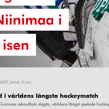
Niinimaa i
 isen
026
Lästid:
3
min
 i världens längsta hockeymatch
 Guinness rekordbok slagits, världens längst spelade hocke