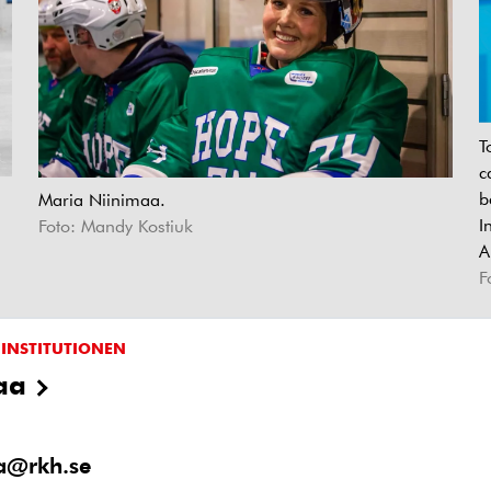
T
c
b
Maria Niinimaa.
I
Foto: Mandy Kostiuk
A
F
 INSTITUTIONEN
aa
a@rkh.se