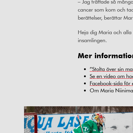
– Jag träffade så många 
cancer som kom och tack
berättelser, berättar Mar
Heja dig Maria och alla d
insamlingen.
Mer informatio
”Stolta över sin m
Se en video om h
Facebook-sida för
Om Maria Niinim