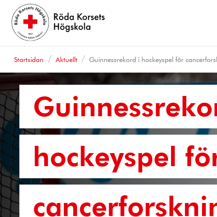
Startsidan
Aktuellt
Guinnessrekord i hockeyspel för cancerfors
Guinnessrekor
hockeyspel fö
cancerforskni