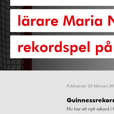
lärare Maria 
rekordspel på
Publicerad:
23 februari 2
Guinnessrekord
Nu har ett nytt rekord i