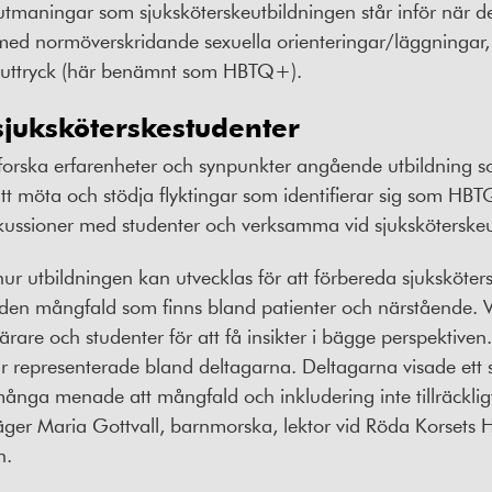
utmaningar som sjuksköterskeutbildningen står inför när de
med normöverskridande sexuella orienteringar/läggningar, 
nsuttryck (här benämnt som HBTQ+).
 sjuksköterskestudenter
 utforska erfarenheter och synpunkter angående utbildning 
att möta och stödja flyktingar som identifierar sig som H
ussioner med studenter och verksamma vid sjuksköterskeut
 hur utbildningen kan utvecklas för att förbereda sjuksköter
den mångfald som finns bland patienter och närstående. 
rare och studenter för att få insikter i bägge perspektiven.
ar representerade bland deltagarna. Deltagarna visade ett s
nga menade att mångfald och inkludering inte tillräckl
äger Maria Gottvall, barnmorska, lektor vid Röda Korsets
n.