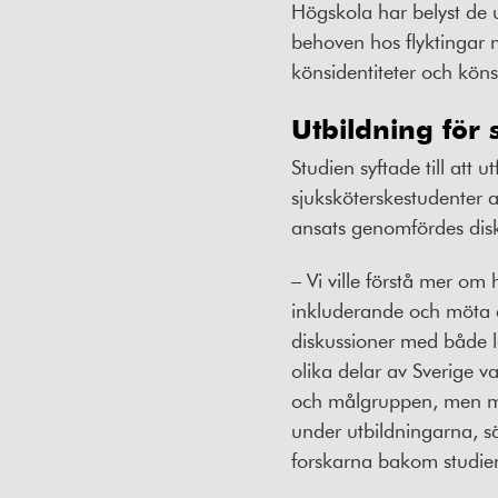
Högskola har belyst de 
behoven hos flyktingar 
könsidentiteter och kö
Utbildning för
Studien syftade till att
sjuksköterskestudenter 
ansats genomfördes disk
– Vi ville förstå mer om
inkluderande och möta 
diskussioner med både lä
olika delar av Sverige v
och målgruppen, men må
under utbildningarna, s
forskarna bakom studie