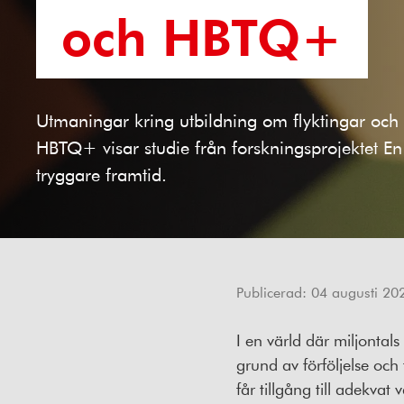
och HBTQ+
Utmaningar kring utbildning om flyktingar och
HBTQ+ visar studie från forskningsprojektet En
tryggare framtid.
Publicerad:
04 augusti 20
I en värld där miljontal
grund av förföljelse och
får tillgång till adekva