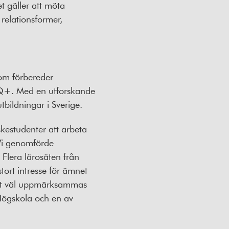
t gäller att möta
relationsformer,
som förbereder
BTQ+. Med en utforskande
bildningar i Sverige.
skestudenter att arbeta
Vi genomförde
 Flera lärosäten från
tort intresse för ämnet
igt väl uppmärksammas
 Högskola och en av