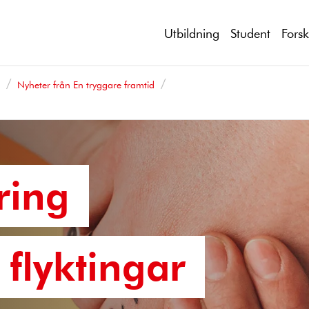
Utbildning
Student
Fors
d
Nyheter från En tryggare framtid
ring
flyktingar