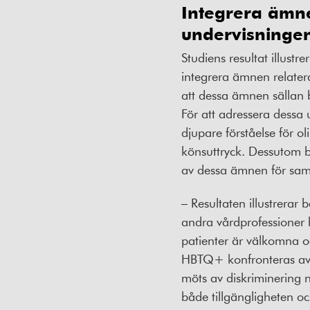
Integrera ämnen
undervisninge
Studiens resultat illustr
integrera ämnen relater
att dessa ämnen sällan 
För att adressera dessa 
djupare förståelse för ol
könsuttryck. Dessutom be
av dessa ämnen för samtl
– Resultaten illustrerar
andra vårdprofessioner h
patienter är välkomna oc
HBTQ+ konfronteras av b
möts av diskriminering 
både tillgängligheten 