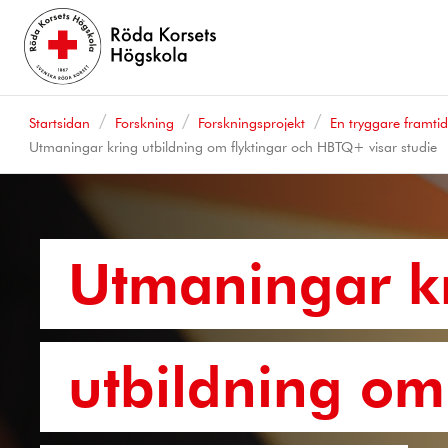
Startsidan
Forskning
Forskningsprojekt
En tryggare framti
Utmaningar kring utbildning om flyktingar och HBTQ+ visar studie
Utmaningar k
utbildning om 