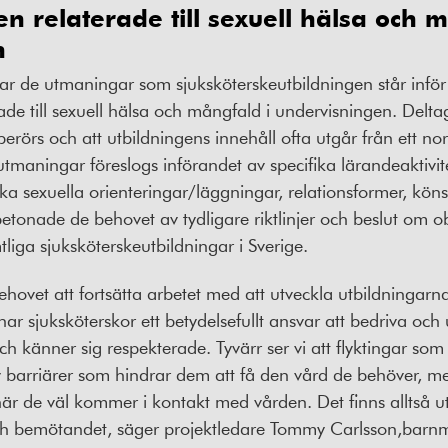
 relaterade till sexuell hälsa och m
n
erar de utmaningar som sjuksköterskeutbildningen står inför 
ade till sexuell hälsa och mångfald i undervisningen. Delt
berörs och att utbildningens innehåll ofta utgår från ett 
utmaningar föreslogs införandet av specifika lärandeaktivi
ika sexuella orienteringar/läggningar, relationsformer, köns
tonade de behovet av tydligare riktlinjer och beslut om ob
iga sjuksköterskeutbildningar i Sverige.
 behovet att fortsätta arbetet med att utveckla utbildninga
ar sjuksköterskor ett betydelsefullt ansvar att bedriva och 
h känner sig respekterade. Tyvärr ser vi att flyktingar som 
arriärer som hindrar dem att få den vård de behöver, me
när de väl kommer i kontakt med vården. Det finns alltså u
och bemötandet, säger projektledare Tommy Carlsson,barn