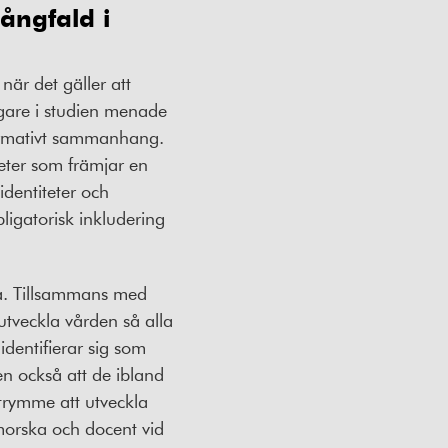
ångfald i
när det gäller att
agare i studien menade
normativt sammanhang.
teter som främjar en
identiteter och
ligatorisk inkludering
rna. Tillsammans med
utveckla vården så alla
identifierar sig som
n också att de ibland
trymme att utveckla
morska och docent vid