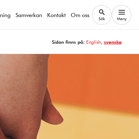
kning
Samverkan
Kontakt
Om oss
Sök
Meny
Sidan finns på:
Page is available in
English
Sidan finns på
svenska