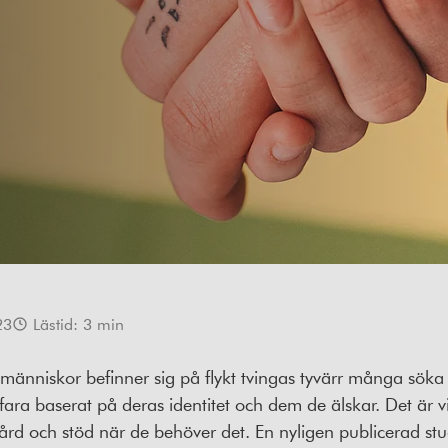
23
Lästid:
3
min
s människor befinner sig på flykt tvingas tyvärr många söka
 fara baserat på deras identitet och dem de älskar. Det är v
t vård och stöd när de behöver det. En nyligen publicerad st