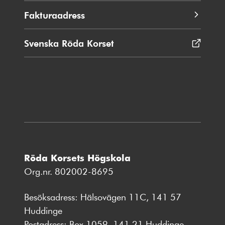
Fakturaadress
Svenska Röda Korset
Öppnas
i
nytt
fönster
Röda Korsets Högskola
Org.nr. 802002-8695
Besöksadress: Hälsovägen 11C, 141 57
Huddinge
Postadress: Box 1059, 141 21 Huddinge