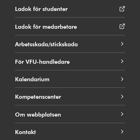
Ladok för studenter
Öppnas
i
nytt
Ladok för medarbetare
Öppnas
fönster
i
nytt
Arbetsskada/stickskada
fönster
För VFU-handledare
Kalendarium
Kompetenscenter
Om webbplatsen
Kontakt